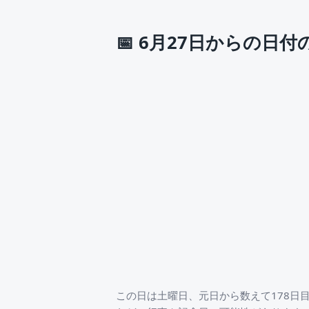
📅
6月27日からの日付
この日は土曜日、元日から数えて178日