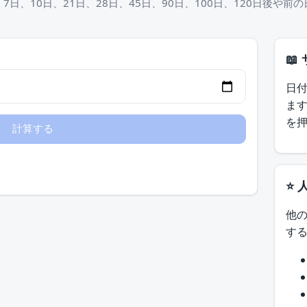
日、10日、21日、28日、45日、90日、100日、120日後や
📖
日
ま
を
⭐ 
他
す