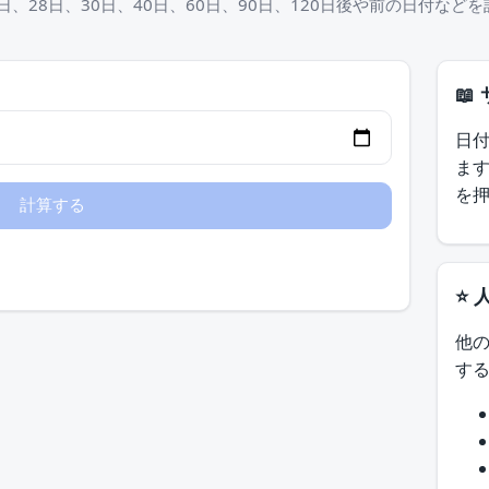
日、28日、30日、40日、60日、90日、120日後や前の日付など
📖
日
ま
を
⭐ 
他
す