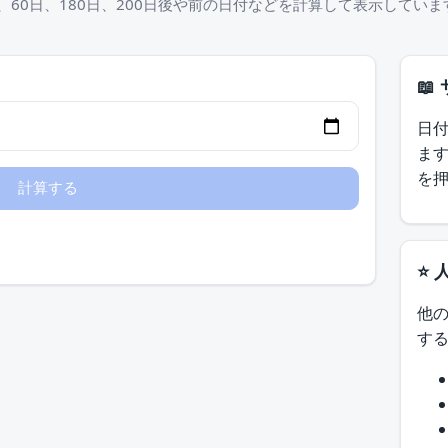
日、60日、180日、200日後や前の日付などを計算して表示していま
📖
日
ま
を
⭐ 
他
す