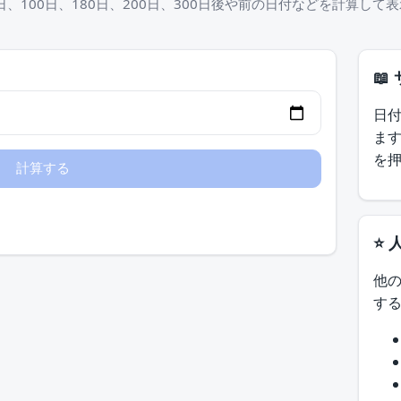
日、100日、180日、200日、300日後や前の日付などを計算して
📖
日
ま
を
⭐ 
他
す